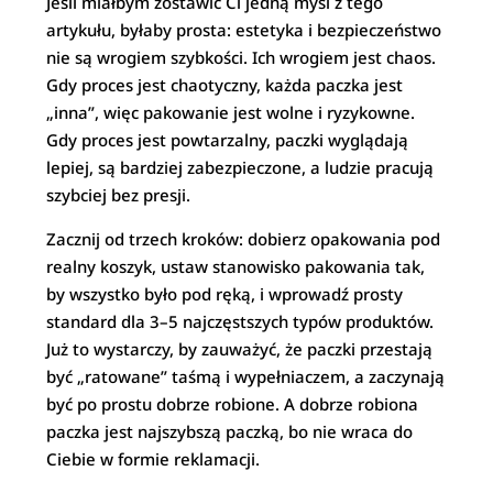
Jeśli miałbym zostawić Ci jedną myśl z tego
artykułu, byłaby prosta: estetyka i bezpieczeństwo
nie są wrogiem szybkości. Ich wrogiem jest chaos.
Gdy proces jest chaotyczny, każda paczka jest
„inna”, więc pakowanie jest wolne i ryzykowne.
Gdy proces jest powtarzalny, paczki wyglądają
lepiej, są bardziej zabezpieczone, a ludzie pracują
szybciej bez presji.
Zacznij od trzech kroków: dobierz opakowania pod
realny koszyk, ustaw stanowisko pakowania tak,
by wszystko było pod ręką, i wprowadź prosty
standard dla 3–5 najczęstszych typów produktów.
Już to wystarczy, by zauważyć, że paczki przestają
być „ratowane” taśmą i wypełniaczem, a zaczynają
być po prostu dobrze robione. A dobrze robiona
paczka jest najszybszą paczką, bo nie wraca do
Ciebie w formie reklamacji.