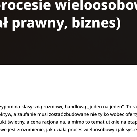
procesie wieloosob
ał prawny, biznes)
rzypomina klasyczną rozmowę handlową „jeden na jeden”. To rac
spektyw, a zaufanie musi zostać zbudowane nie tylko wobec oferty
kt świetny, a cena racjonalna, a mimo to temat utknie na etap
owe jest zrozumienie, jak działa proces wieloosobowy i jak s