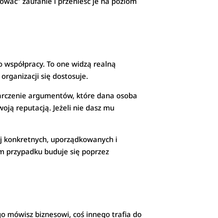
ować” zaufanie i przenieść je na poziom
o współpracy. To one widzą realną
organizacji się dostosuje.
starczenie argumentów, które dana osoba
oją reputacją. Jeżeli nie dasz mu
 konkretnych, uporządkowanych i
m przypadku buduje się poprzez
o mówisz biznesowi, coś innego trafia do