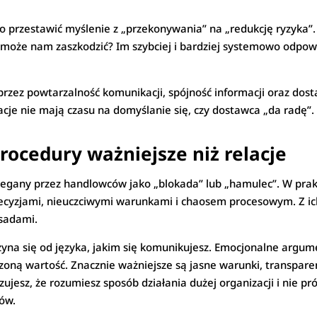
o przestawić myślenie z „przekonywania” na „redukcję ryzyka
y może nam zaszkodzić? Im szybciej i bardziej systemowo odpow
przez powtarzalność komunikacji, spójność informacji oraz do
je nie mają czasu na domyślanie się, czy dostawca „da radę”. 
rocedury ważniejsze niż relacje
egany przez handlowców jako „blokada” lub „hamulec”. W prakty
 decyzjami, nieuczciwymi warunkami i chaosem procesowym. Z i
asadami.
a się od języka, jakim się komunikujesz. Emocjonalne argumen
zoną wartość. Znacznie ważniejsze są jasne warunki, transpare
zujesz, że rozumiesz sposób działania dużej organizacji i nie p
mów.