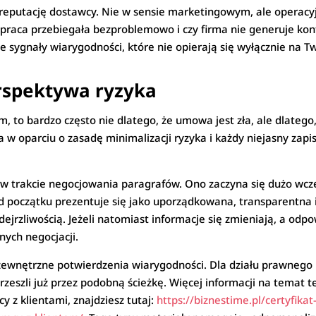
putację dostawcy. Nie w sensie marketingowym, ale operacyjnym
łpraca przebiegała bezproblemowo i czy firma nie generuje konf
e sygnały wiarygodności, które nie opierają się wyłącznie na T
erspektywa ryzyka
m, to bardzo często nie dlatego, że umowa jest zła, ale dlatego
 w oparciu o zasadę minimalizacji ryzyka i każdy niejasny zapis
 trakcie negocjowania paragrafów. Ono zaczyna się dużo wcześ
od początku prezentuje się jako uporządkowana, transparentna
rzliwością. Jeżeli natomiast informacje się zmieniają, a odpo
nych negocjacji.
wnętrzne potwierdzenia wiarygodności. Dla działu prawnego li
przeszli już przez podobną ścieżkę. Więcej informacji na temat
y z klientami, znajdziesz tutaj:
https://biznestime.pl/certyfika