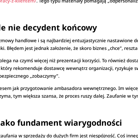
pracy-z-klientem/
. Tego typu materiały pomagają „odpersonaliz
 ale nie decydent końcowy
ozmowy handlowe i są najbardziej entuzjastycznie nastawione d
i. Błędem jest jednak założenie, że skoro biznes „chce”, reszta 
olega na czymś więcej niż prezentacji korzyści. To również do
 który rekomenduje dostawcę wewnątrz organizacji, ryzykuje sw
 bezpiecznego „zobaczymy”.
nesem jak przygotowanie ambasadora wewnętrznego. Im więcej
ma, tym większa szansa, że proces ruszy dalej. Zaufanie w ty
 jako fundament wiarygodności
ufania w sprzedaży do dużych firm jest niespójność. Coś inneg