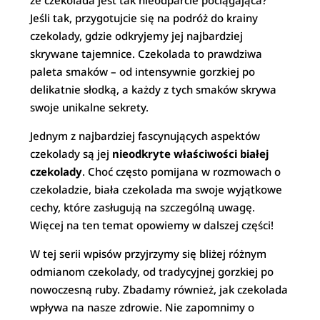
że czekolada jest tak nieodparcie pociągająca?
Jeśli tak, przygotujcie się na podróż do krainy
czekolady, gdzie odkryjemy jej najbardziej
skrywane tajemnice. Czekolada to prawdziwa
paleta smaków – od intensywnie gorzkiej po
delikatnie słodką, a każdy z tych smaków skrywa
swoje unikalne sekrety.
Jednym z najbardziej fascynujących aspektów
czekolady są jej
nieodkryte właściwości białej
czekolady
. Choć często pomijana w rozmowach o
czekoladzie, biała czekolada ma swoje wyjątkowe
cechy, które zasługują na szczególną uwagę.
Więcej na ten temat opowiemy w dalszej części!
W tej serii wpisów przyjrzymy się bliżej różnym
odmianom czekolady, od tradycyjnej gorzkiej po
nowoczesną ruby. Zbadamy również, jak czekolada
wpływa na nasze zdrowie. Nie zapomnimy o